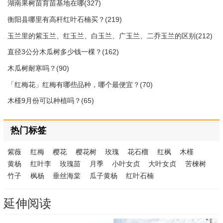
湖南果树苗育苗基地在哪(327)
衡阳县哪里有高杆红叶石楠买？(219)
玉兰里的紫玉兰、红玉兰、白玉兰、广玉兰、二乔玉兰的区别(212)
直径3公分木瓜树多少钱一棵？(162)
木瓜树耐寒吗？(90)
「红梅花」红梅有哪些品种，哪个最便宜？(70)
木槿9月份可以种植吗？(65)
热门标签
紫薇
红梅
樱花
樱花树
玫瑰
花石榴
红枫
木槿
黄杨
红叶李
玫瑰苗
月季
小叶女贞
大叶女贞
苦楝树
竹子
枫杨
垂丝海棠
瓜子黄杨
红叶石楠
延伸阅读