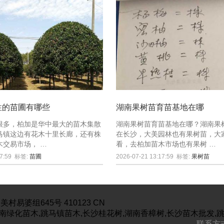
性的苗圃有哪些
湖南果树苗育苗基地在哪
很多，柏加是华中最大的苗木集散
湖南果树苗育苗基地在哪？湖南果
马镇这边有花木十里长廊，还有株
在长沙，大美园林也有果树苗，大
木交易市场， …
看，去柏加苗木市场也有果树 …
7:59
标签:
苗圃
2026-07-21 13:17:59
标签:
果树苗
美村易婆组645号
410123
CN
南绿化苗木,跳马镇苗木,长沙桂花树,湖南香樟树,长沙苗木批发,
联系方