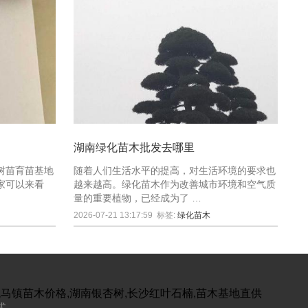
湖南绿化苗木批发去哪里
树苗育苗基地
随着人们生活水平的提高，对生活环境的要求也
家可以来看
越来越高。绿化苗木作为改善城市环境和空气质
量的重要植物，已经成为了 …
2026-07-21 13:17:59
标签:
绿化苗木
跳马镇苗木价格,湖南银杏树,长沙红叶石楠,苗木基地直供
式