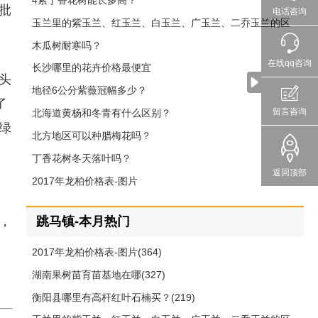
4紫丁香花树能长多高？
批
电话咨询
玉兰里的紫玉兰、红玉兰、白玉兰、广玉兰、二乔玉兰的区
别
木瓜树耐寒吗？
在线qq咨询
长沙哪里的花卉价格最便宜
头
地径6公分紫薇冠幅多少？
了
留言咨询
北海道黄杨和冬青有什么区别？
绿
北方地区可以种腊梅花吗？
丁香花树冬天落叶吗？
返回顶部
2017年龙柏价格表-图片
跳马镇-本月热门
，
2017年龙柏价格表-图片(364)
湖南果树苗育苗基地在哪(327)
衡阳县哪里有高杆红叶石楠买？(219)