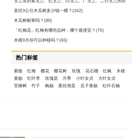
玉兰里的紫玉兰、红玉兰、白玉兰、广玉兰、二乔玉兰的区
别(212)
直径3公分木瓜树多少钱一棵？(162)
木瓜树耐寒吗？(90)
「红梅花」红梅有哪些品种，哪个最便宜？(70)
木槿9月份可以种植吗？(65)
热门标签
紫薇
红梅
樱花
樱花树
玫瑰
花石榴
红枫
木槿
黄杨
红叶李
玫瑰苗
月季
小叶女贞
大叶女贞
苦楝树
竹子
枫杨
垂丝海棠
瓜子黄杨
红叶石楠