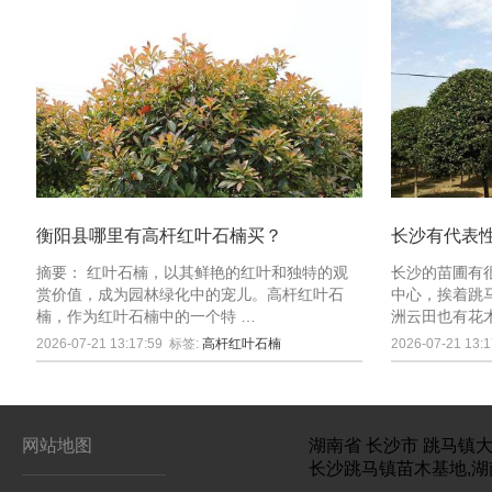
衡阳县哪里有高杆红叶石楠买？
长沙有代表
摘要： 红叶石楠，以其鲜艳的红叶和独特的观
长沙的苗圃有
赏价值，成为园林绿化中的宠儿。高杆红叶石
中心，挨着跳
楠，作为红叶石楠中的一个特 …
洲云田也有花
2026-07-21 13:17:59
标签:
高杆红叶石楠
2026-07-21 13:1
网站地图
湖南省
长沙市
跳马镇大
长沙跳马镇苗木基地,湖