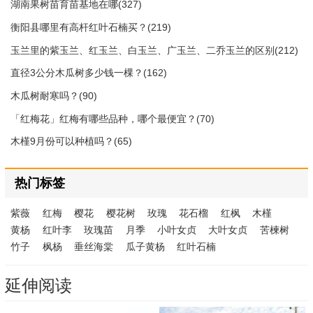
湖南果树苗育苗基地在哪(327)
衡阳县哪里有高杆红叶石楠买？(219)
玉兰里的紫玉兰、红玉兰、白玉兰、广玉兰、二乔玉兰的区别(212)
直径3公分木瓜树多少钱一棵？(162)
木瓜树耐寒吗？(90)
「红梅花」红梅有哪些品种，哪个最便宜？(70)
木槿9月份可以种植吗？(65)
热门标签
紫薇
红梅
樱花
樱花树
玫瑰
花石榴
红枫
木槿
黄杨
红叶李
玫瑰苗
月季
小叶女贞
大叶女贞
苦楝树
竹子
枫杨
垂丝海棠
瓜子黄杨
红叶石楠
延伸阅读