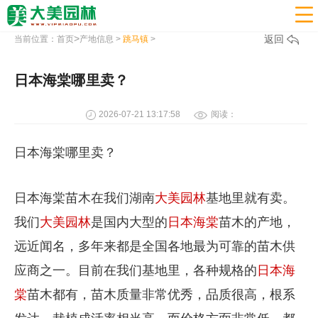

>
返回
当前位置：
首页
产地信息
>
跳马镇
>
日本海棠哪里卖？
2026-07-21 13:17:58
阅读：
日本海棠哪里卖？
日本海棠苗木在我们湖南
大美园林
基地里就有卖。
我们
大美园林
是国内大型的
日本海棠
苗木的产地，
远近闻名，多年来都是全国各地最为可靠的苗木供
应商之一。目前在我们基地里，各种规格的
日本海
棠
苗木都有，苗木质量非常优秀，品质很高，根系