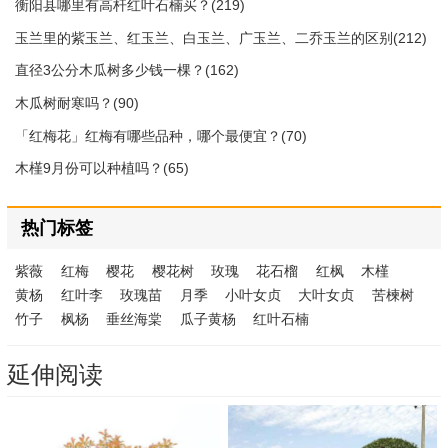
衡阳县哪里有高杆红叶石楠买？(219)
玉兰里的紫玉兰、红玉兰、白玉兰、广玉兰、二乔玉兰的区别(212)
直径3公分木瓜树多少钱一棵？(162)
木瓜树耐寒吗？(90)
「红梅花」红梅有哪些品种，哪个最便宜？(70)
木槿9月份可以种植吗？(65)
热门标签
紫薇
红梅
樱花
樱花树
玫瑰
花石榴
红枫
木槿
黄杨
红叶李
玫瑰苗
月季
小叶女贞
大叶女贞
苦楝树
竹子
枫杨
垂丝海棠
瓜子黄杨
红叶石楠
延伸阅读