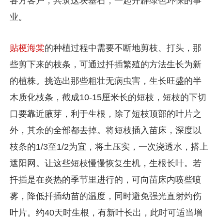
各方客户，共筑这块基石，一起开辟绿色环保的事
业。
贴梗海棠
的种植过程中需要不断地剪枝、打头，那
些剪下来的枝条，可通过扦插繁殖的方法生长为新
的植株。挑选出那些粗壮无病虫害，生长旺盛的半
木质化枝条，截成10-15厘米长的短枝，短枝的下切
口要靠近腋芽，利于生根，除了短枝顶部的叶片之
外，其余的全部都去掉。将短枝插入苗床，深度以
枝条的1/3至1/2为宜，将土压实，一次浇透水，搭上
遮阳网。让这些短枝慢慢恢复生机，生根长叶。若
扦插是在炎热的季节里进行的，可向苗床内喷些喷
雾，降低扦插幼苗的温度，同时避免强光直射灼伤
叶片。约40天时生根，有新叶长出，此时可适当增