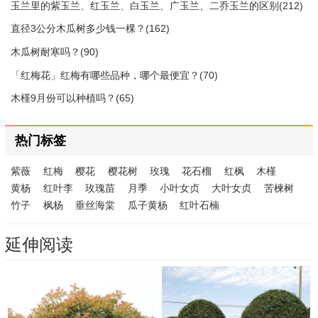
玉兰里的紫玉兰、红玉兰、白玉兰、广玉兰、二乔玉兰的区别(212)
直径3公分木瓜树多少钱一棵？(162)
木瓜树耐寒吗？(90)
「红梅花」红梅有哪些品种，哪个最便宜？(70)
木槿9月份可以种植吗？(65)
热门标签
紫薇
红梅
樱花
樱花树
玫瑰
花石榴
红枫
木槿
黄杨
红叶李
玫瑰苗
月季
小叶女贞
大叶女贞
苦楝树
竹子
枫杨
垂丝海棠
瓜子黄杨
红叶石楠
延伸阅读