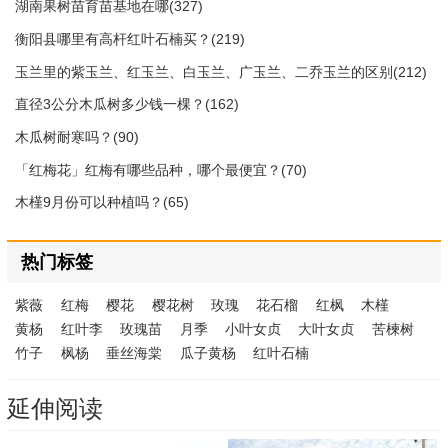
湖南果树苗育苗基地在哪(327)
衡阳县哪里有高杆红叶石楠买？(219)
玉兰里的紫玉兰、红玉兰、白玉兰、广玉兰、二乔玉兰的区别(212)
直径3公分木瓜树多少钱一棵？(162)
木瓜树耐寒吗？(90)
「红梅花」红梅有哪些品种，哪个最便宜？(70)
木槿9月份可以种植吗？(65)
热门标签
紫薇
红梅
樱花
樱花树
玫瑰
花石榴
红枫
木槿
黄杨
红叶李
玫瑰苗
月季
小叶女贞
大叶女贞
苦楝树
竹子
枫杨
垂丝海棠
瓜子黄杨
红叶石楠
延伸阅读