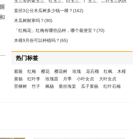
玉兰里的紫玉兰、红玉兰、白玉兰、广玉兰、二乔玉兰的区
握
别(212)
直径3公分木瓜树多少钱一棵？(162)
和
木瓜树耐寒吗？(90)
「红梅花」红梅有哪些品种，哪个最便宜？(70)
木槿9月份可以种植吗？(65)
热门标签
紫薇
红梅
樱花
樱花树
玫瑰
花石榴
红枫
木槿
黄杨
红叶李
玫瑰苗
月季
小叶女贞
大叶女贞
苦楝树
竹子
枫杨
垂丝海棠
瓜子黄杨
红叶石楠