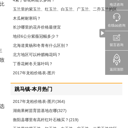
4紫丁香花树能长多高？
比
电话咨询
玉兰里的紫玉兰、红玉兰、白玉兰、广玉兰、二乔玉兰的区
别
木瓜树耐寒吗？
在线qq咨询
长沙哪里的花卉价格最便宜
地径6公分紫薇冠幅多少？
留言咨询
北海道黄杨和冬青有什么区别？
生
北方地区可以种腊梅花吗？
致
丁香花树冬天落叶吗？
返回顶部
2017年龙柏价格表-图片
跳马镇-本月热门
2017年龙柏价格表-图片(364)
选
湖南果树苗育苗基地在哪(327)
衡阳县哪里有高杆红叶石楠买？(219)