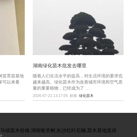
湖南绿化苗木批发去哪里
树苗育苗基地
随着人们生活水平的提高，对生活环境的要求也
家可以来看
越来越高。绿化苗木作为改善城市环境和空气质
量的重要植物，已经成为了 …
2026-07-21 13:17:05
标签:
绿化苗木
跳马镇苗木价格,湖南银杏树,长沙红叶石楠,苗木基地直供
式