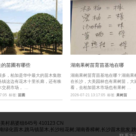
性的苗圃有哪些
湖南果树苗育苗基地在哪
很多，柏加是华中最大的苗木集散
湖南果树苗育苗基地在哪？湖南果
马镇这边有花木十里长廊，还有株
在长沙，大美园林也有果树苗，大
木交易市场， …
看，去柏加苗木市场也有果树 …
7:05
标签:
苗圃
2026-07-21 13:17:05
标签:
果树苗
美村易婆组645号
410123
CN
南绿化苗木,跳马镇苗木,长沙桂花树,湖南香樟树,长沙苗木批发,
联系方