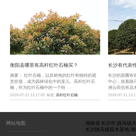
衡阳县哪里有高杆红叶石楠买？
长沙有代表
摘要： 红叶石楠，以其鲜艳的红叶和独特的观
长沙的苗圃有
赏价值，成为园林绿化中的宠儿。高杆红叶石
中心，挨着跳
楠，作为红叶石楠中的一个特 …
洲云田也有花
2026-07-21 13:17:05
标签:
高杆红叶石楠
2026-07-21 13:1
网站地图
湖南省
长沙市
跳马镇大
长沙跳马镇苗木基地,湖