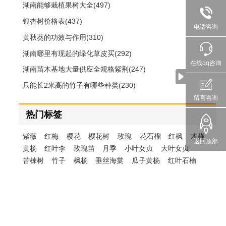
湖南能够栽植果树大全(497)
银杏树价格表(437)
电话咨询
黄秋葵的功效与作用(310)
湖南哪里有现起的绿化草皮买(292)
在线qq咨询
湖南苗木基地大量供应全规格紫荆(247)
只能长2米高的竹子有哪些种类(230)
留言咨询
热门标签
紫薇
红梅
樱花
樱花树
玫瑰
花石榴
红枫
木槿
返回顶部
黄杨
红叶李
玫瑰苗
月季
小叶女贞
大叶女贞
苦楝树
竹子
枫杨
垂丝海棠
瓜子黄杨
红叶石楠