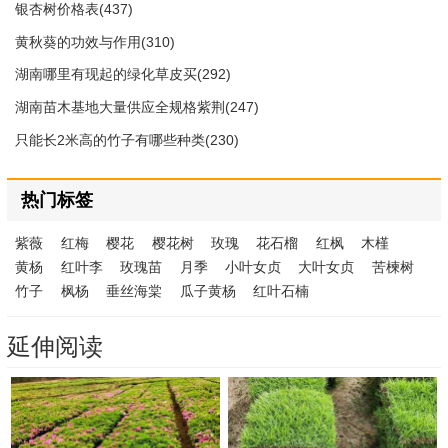
银杏树价格表(437)
黄秋葵的功效与作用(310)
湖南哪里有现起的绿化草皮买(292)
湖南苗木基地大量供应全规格紫荆(247)
只能长2米高的竹子有哪些种类(230)
热门标签
紫薇
红梅
樱花
樱花树
玫瑰
花石榴
红枫
木槿
黄杨
红叶李
玫瑰苗
月季
小叶女贞
大叶女贞
苦楝树
竹子
枫杨
垂丝海棠
瓜子黄杨
红叶石楠
延伸阅读