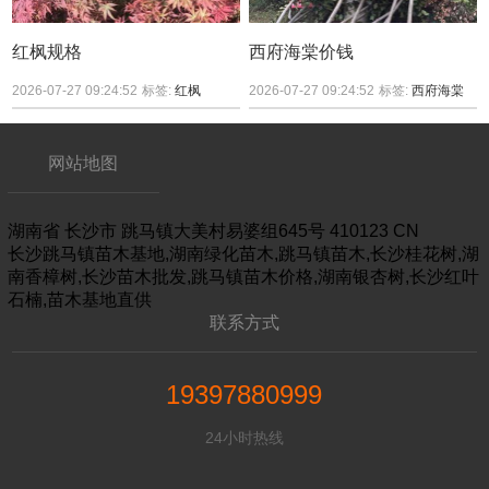
红枫规格
西府海棠价钱
2026-07-27 09:24:52
标签:
红枫
2026-07-27 09:24:52
标签:
西府海棠
网站地图
湖南省
长沙市
跳马镇大美村易婆组645号
410123
CN
长沙跳马镇苗木基地,湖南绿化苗木,跳马镇苗木,长沙桂花树,湖
南香樟树,长沙苗木批发,跳马镇苗木价格,湖南银杏树,长沙红叶
石楠,苗木基地直供
联系方式
19397880999
24小时热线