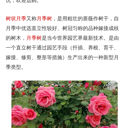
忧，欢迎选购。
树状月季
又称
月季树
，是用粗壮的蔷薇作树干，自
月季中优选直立性较好、树冠匀称的品种嫁接成枝
的树木，
月季树
是当今世界园艺界最新技术。是由
一个直立树干通过园艺手段（扦插、养根、育干、
嫁接、修剪、整形等措施）生产出来的一种新型月
季类型。