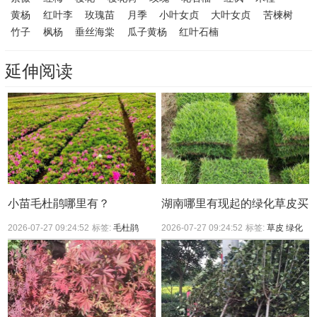
黄杨
红叶李
玫瑰苗
月季
小叶女贞
大叶女贞
苦楝树
竹子
枫杨
垂丝海棠
瓜子黄杨
红叶石楠
延伸阅读
小苗毛杜鹃哪里有？
湖南哪里有现起的绿化草皮买
2026-07-27 09:24:52
标签:
毛杜鹃
2026-07-27 09:24:52
标签:
草皮
绿化