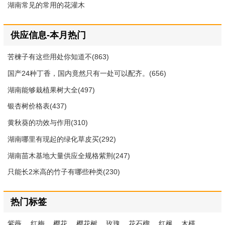
湖南常见的常用的花灌木
供应信息-本月热门
苦楝子有这些用处你知道不(863)
国产24种丁香，国内竟然只有一处可以配齐。(656)
湖南能够栽植果树大全(497)
银杏树价格表(437)
黄秋葵的功效与作用(310)
湖南哪里有现起的绿化草皮买(292)
湖南苗木基地大量供应全规格紫荆(247)
只能长2米高的竹子有哪些种类(230)
热门标签
紫薇
红梅
樱花
樱花树
玫瑰
花石榴
红枫
木槿