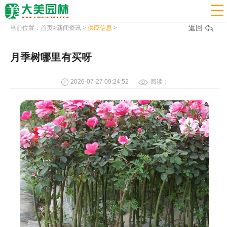

>
返回
当前位置：
首页
新闻资讯
>
供应信息
>
月季树哪里有买呀
2026-07-27 09:24:52
阅读：