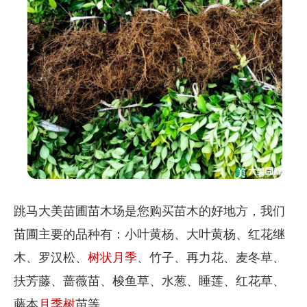
跳马大美苗圃苗木场是您购买苗木的好地方，我们
苗圃主要的品种有：小叶黄杨、大叶黄杨、红花继
木、罗汉松、
树状月季
、竹子、再力花、麦冬草、
扶芳藤、蔷薇苗、梭鱼草、水葱、睡莲、红花草、
藤本
月季树
苗等。