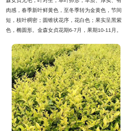
森女贞无毛，叶对生，单叶卵形，革质、厚实、有
肉感，春季新叶鲜黄色，至冬季转为金黄色，节间
短，枝叶稠密；圆锥状花序，花白色；果实呈黑紫
色，椭圆形。金森女贞花期6-7月，果期10-11月。