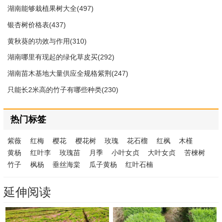
湖南能够栽植果树大全(497)
银杏树价格表(437)
黄秋葵的功效与作用(310)
湖南哪里有现起的绿化草皮买(292)
湖南苗木基地大量供应全规格紫荆(247)
只能长2米高的竹子有哪些种类(230)
热门标签
紫薇
红梅
樱花
樱花树
玫瑰
花石榴
红枫
木槿
黄杨
红叶李
玫瑰苗
月季
小叶女贞
大叶女贞
苦楝树
竹子
枫杨
垂丝海棠
瓜子黄杨
红叶石楠
延伸阅读