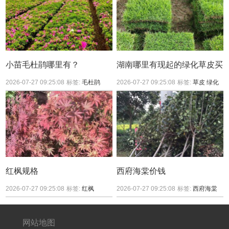
小苗毛杜鹃哪里有？
湖南哪里有现起的绿化草皮买
2026-07-27 09:25:08
标签:
毛杜鹃
2026-07-27 09:25:08
标签:
草皮
绿化
红枫规格
西府海棠价钱
2026-07-27 09:25:08
标签:
红枫
2026-07-27 09:25:08
标签:
西府海棠
网站地图