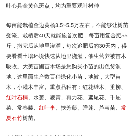
叶心具金黄色斑点，均为重要观叶树种
每亩能栽植金边黄杨3.5~5.5万左右，不能够让树苗
受淹。栽植后40天就能施首次肥，每亩用复合肥55
斤，撒完后从地里浇灌，每次追肥后的30天内，得
要看看土壤环境快速从地里浇灌，催生营养被苗木
吸收。大美苗圃苗木场是您购买小苗的出色货源
地，这里面生产数百种绿化小苗，地被，大型苗
木，小灌木丰富。重点品种有：红花继木、垂柳、
红叶石楠
、水葱、凌霄、再力花、鸢尾花、千屈
菜、常春藤、
红叶李
、扶芳藤、睡莲、芦苇苗、
常
夏石竹
树苗。