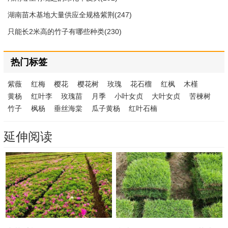
湖南苗木基地大量供应全规格紫荆(247)
只能长2米高的竹子有哪些种类(230)
热门标签
紫薇
红梅
樱花
樱花树
玫瑰
花石榴
红枫
木槿
黄杨
红叶李
玫瑰苗
月季
小叶女贞
大叶女贞
苦楝树
竹子
枫杨
垂丝海棠
瓜子黄杨
红叶石楠
延伸阅读