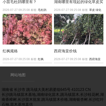
小苗毛杜鹃哪里有？
湖南哪里有现起的绿化草皮买
2026-07-27 09:25:08
标签:
毛杜鹃
2026-07-27 09:25:08
标签:
草皮
绿化
红枫规格
西府海棠价钱
2026-07-27 09:25:08
标签:
红枫
2026-07-27 09:25:08
标签:
西府海棠
网站地图
湖南省
长沙市
跳马镇大美村易婆组645号
410123
CN
长沙跳马镇苗木基地,湖南绿化苗木,跳马镇苗木,长沙桂花树,湖
南香樟树,长沙苗木批发,跳马镇苗木价格,湖南银杏树,长沙红叶
石楠,苗木基地直供