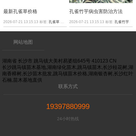
最新孔雀草价格
孔雀竹芋病虫害防治方法
2026-07-21 13:15:13
标签:
孔雀草
价格
2026-07-21 13:15:13
标签:
孔雀竹芋
网站地图
湖南省
长沙市
跳马镇大美村易婆组645号
410123
CN
长沙跳马镇苗木基地,湖南绿化苗木,跳马镇苗木,长沙桂花树,湖
南香樟树,长沙苗木批发,跳马镇苗木价格,湖南银杏树,长沙红叶
石楠,苗木基地直供
联系方式
19397880999
24小时热线