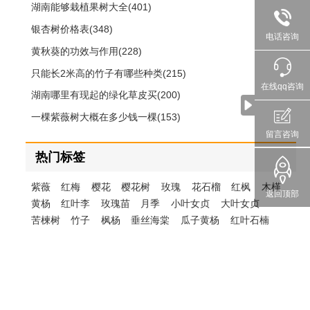
湖南能够栽植果树大全(401)
银杏树价格表(348)
电话咨询
黄秋葵的功效与作用(228)
只能长2米高的竹子有哪些种类(215)
在线qq咨询
湖南哪里有现起的绿化草皮买(200)
一棵紫薇树大概在多少钱一棵(153)
留言咨询
热门标签
紫薇
红梅
樱花
樱花树
玫瑰
花石榴
红枫
木槿
返回顶部
黄杨
红叶李
玫瑰苗
月季
小叶女贞
大叶女贞
苦楝树
竹子
枫杨
垂丝海棠
瓜子黄杨
红叶石楠