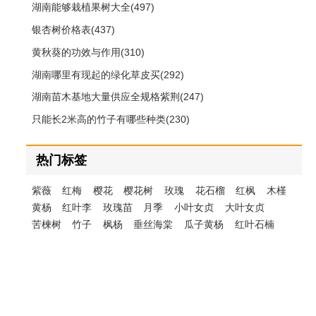
湖南能够栽植果树大全(497)
银杏树价格表(437)
黄秋葵的功效与作用(310)
湖南哪里有现起的绿化草皮买(292)
湖南苗木基地大量供应全规格紫荆(247)
只能长2米高的竹子有哪些种类(230)
热门标签
紫薇
红梅
樱花
樱花树
玫瑰
花石榴
红枫
木槿
黄杨
红叶李
玫瑰苗
月季
小叶女贞
大叶女贞
苦楝树
竹子
枫杨
垂丝海棠
瓜子黄杨
红叶石楠