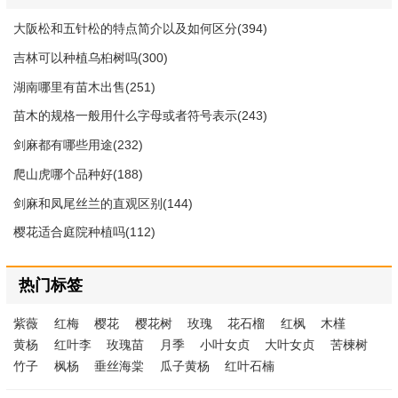
大阪松和五针松的特点简介以及如何区分(394)
吉林可以种植乌桕树吗(300)
湖南哪里有苗木出售(251)
苗木的规格一般用什么字母或者符号表示(243)
剑麻都有哪些用途(232)
爬山虎哪个品种好(188)
剑麻和凤尾丝兰的直观区别(144)
樱花适合庭院种植吗(112)
热门标签
紫薇
红梅
樱花
樱花树
玫瑰
花石榴
红枫
木槿
黄杨
红叶李
玫瑰苗
月季
小叶女贞
大叶女贞
苦楝树
竹子
枫杨
垂丝海棠
瓜子黄杨
红叶石楠