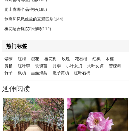
爬山虎哪个品种好(188)
剑麻和凤尾丝兰的直观区别(144)
樱花适合庭院种植吗(112)
热门标签
紫薇
红梅
樱花
樱花树
玫瑰
花石榴
红枫
木槿
黄杨
红叶李
玫瑰苗
月季
小叶女贞
大叶女贞
苦楝树
竹子
枫杨
垂丝海棠
瓜子黄杨
红叶石楠
延伸阅读