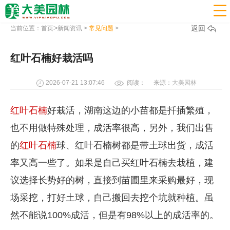

>
返回
当前位置：
首页
新闻资讯
>
常见问题
>
红叶石楠好栽活吗
2026-07-21 13:07:46
阅读：
来源：
大美园林
红叶石楠
好栽活，湖南这边的小苗都是扦插繁殖，
也不用做特殊处理，成活率很高，另外，我们出售
的
红叶石楠
球、红叶石楠树都是带土球出货，成活
率又高一些了。如果是自己买红叶石楠去栽植，建
议选择长势好的树，直接到苗圃里来采购最好，现
场采挖，打好土球，自己搬回去挖个坑就种植。虽
然不能说100%成活，但是有98%以上的成活率的。