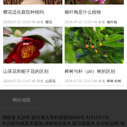
樱花适合庭院种植吗
榆叶梅是什么植物
2026-07-21 13:07:46
标签:
樱花
2026-07-21 13:07:46
标签:
榆叶梅
山茶花和栀子花的区别
榉树与朴（pò）树的区别
2026-07-21 13:07:46
标签:
山茶花
栀子花
2026-07-21 13:07:46
标签:
榉树
朴树
网站地图
湖南省
长沙市
跳马镇大美村易婆组645号
410123
CN
长沙跳马镇苗木基地,湖南绿化苗木,跳马镇苗木,长沙桂花树,湖