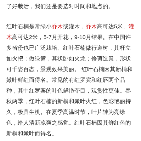
了好栽活，我们还是要选对时间和地点的。
红叶石楠是常绿小
乔木
或灌木，
乔木
高可达5米、
灌
木
高可达2米，5-7月开花，9-10月结果。在中国许
多省份也已广泛栽培。红叶石楠做行道树，其杆立
如火把；做绿篱，其状卧如火龙；修剪造景，形状
可千姿百态，景观效果美丽。 红叶石楠因其新梢和
嫩叶鲜红而得名。常见的有红罗宾和红唇两个品
种，其中红罗宾的叶色鲜艳夺目，观赏性更佳。春
秋两季，红叶石楠的新梢和嫩叶火红，色彩艳丽持
久，极具生机。在夏季高温时节，叶片转为亮绿
色，给人清新凉爽之感觉。红叶石楠因其鲜红色的
新梢和嫩叶而得名。