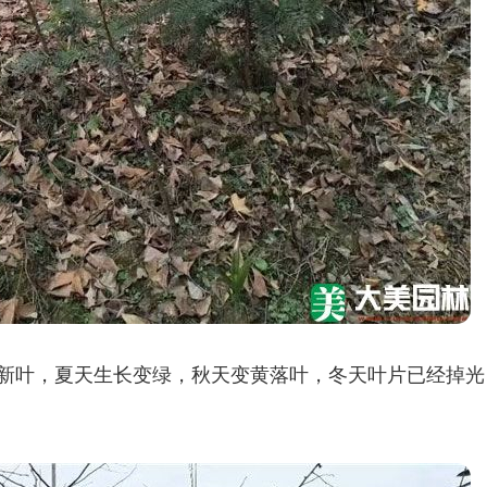
新叶，夏天生长变绿，秋天变黄落叶，冬天叶片已经掉光