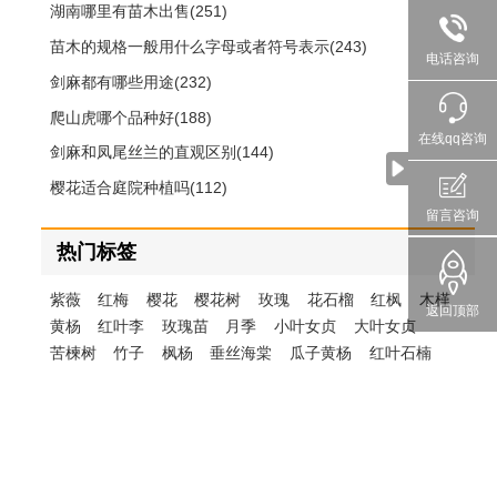
湖南哪里有苗木出售(251)
苗木的规格一般用什么字母或者符号表示(243)
电话咨询
剑麻都有哪些用途(232)
爬山虎哪个品种好(188)
在线qq咨询
剑麻和凤尾丝兰的直观区别(144)
樱花适合庭院种植吗(112)
留言咨询
热门标签
紫薇
红梅
樱花
樱花树
玫瑰
花石榴
红枫
木槿
返回顶部
黄杨
红叶李
玫瑰苗
月季
小叶女贞
大叶女贞
苦楝树
竹子
枫杨
垂丝海棠
瓜子黄杨
红叶石楠