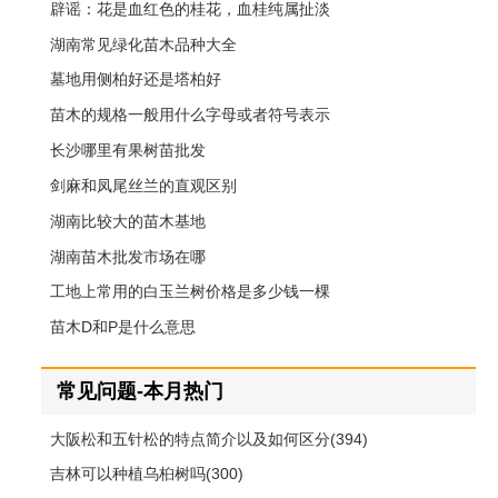
辟谣：花是血红色的桂花，血桂纯属扯淡
湖南常见绿化苗木品种大全
墓地用侧柏好还是塔柏好
苗木的规格一般用什么字母或者符号表示
长沙哪里有果树苗批发
剑麻和凤尾丝兰的直观区别
湖南比较大的苗木基地
湖南苗木批发市场在哪
工地上常用的白玉兰树价格是多少钱一棵
苗木D和P是什么意思
常见问题-本月热门
大阪松和五针松的特点简介以及如何区分(394)
吉林可以种植乌桕树吗(300)