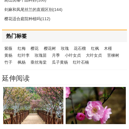
剑麻和凤尾丝兰的直观区别(144)
樱花适合庭院种植吗(112)
热门标签
紫薇
红梅
樱花
樱花树
玫瑰
花石榴
红枫
木槿
黄杨
红叶李
玫瑰苗
月季
小叶女贞
大叶女贞
苦楝树
竹子
枫杨
垂丝海棠
瓜子黄杨
红叶石楠
延伸阅读