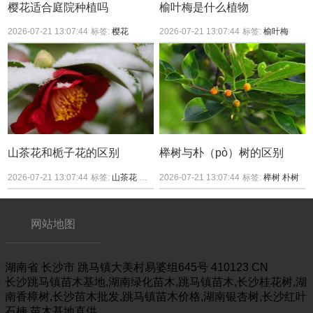
樱花适合庭院种植吗
榆叶梅是什么植物
2026-07-21 13:07:44
标签:
樱花
2026-07-21 13:07:44
标签:
榆叶梅
山茶花和栀子花的区别
榉树与朴（pò）树的区别
2026-07-21 13:07:44
标签:
山茶花
栀子花
2026-07-21 13:07:44
标签:
榉树
朴树
网站地图
湖南省
长沙市
跳马镇大美村易婆组645号
410123
CN
长沙跳马镇苗木基地,湖南绿化苗木,跳马镇苗木,长沙桂花树,湖
南香樟树,长沙苗木批发,跳马镇苗木价格,湖南银杏树,长沙红叶
石楠,苗木基地直供