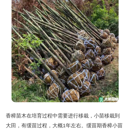
香樟苗木在培育过程中需要进行移栽，小苗移栽到
大田，有缓苗过程，大概1年左右。缓苗期香樟小苗