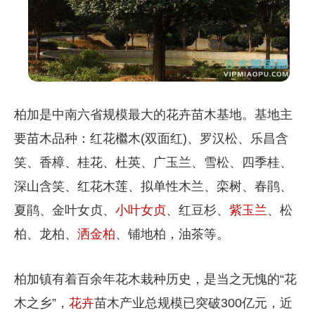
柏加是中南六省规模最大的花卉苗木基地。基地主
要苗木品种：红花檵木(双面红)、罗汉松、乐昌含
笑、香樟、桂花、杜英、广玉兰、雪松、四季桂、
深山含笑、红花木莲、拟单性木兰、栾树、春鹃、
夏鹃、金叶女贞、
小叶女贞
、红豆杉、
紫玉兰
、松
柏、龙柏、
洒金柏
、铺地柏，油茶等。
柏加镇有着百余年花木栽种历史，是当之无愧的“花
木之乡”，
花卉
苗木产业总规模已突破300亿元，近