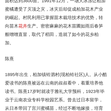
面积达到3600亩。1991年12月，一场大冰冻让柏加
蜜橘遭受了灭顶之灾，冰灾后却促成柏加花木产业
的崛起。村民利用已掌握苗木栽培技术的优势，转
向苗木
花卉
生产。密密麻麻的花木苗圃如雨后春笋
般噌噌直冒，取代了稻田，造就了如今的花乡柏
加。
陈熹
1895年出生，柏加镇铃泗村(现柏铃社区)人。从小酷
爱读书的陈熹被远在云南的叔叔看中，着重培养他
读书。陈熹17岁时就读于雅礼大学预科，1923年毕
业于云南农业专科学校园艺系。曾去过日本留学，
从日本带回了宫川蜜橘苗，经过不断地嫁接，培育