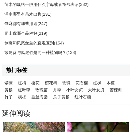
苗木的规格一般用什么字母或者符号表示(332)
湖南哪里有苗木出售(291)
剑麻都有哪些用途(247)
爬山虎哪个品种好(219)
剑麻和凤尾丝兰的直观区别(154)
散尾葵与凤尾竹是同一种植物吗？(138)
热门标签
紫薇
红梅
樱花
樱花树
玫瑰
花石榴
红枫
木槿
黄杨
红叶李
玫瑰苗
月季
小叶女贞
大叶女贞
苦楝树
竹子
枫杨
垂丝海棠
瓜子黄杨
红叶石楠
延伸阅读