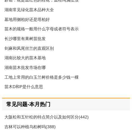
辟谣：花是血红色的桂花，血桂纯属扯淡
湖南常见绿化苗木品种大全
墓地用侧柏好还是塔柏好
苗木的规格一般用什么字母或者符号表示
长沙哪里有果树苗批发
剑麻和凤尾丝兰的直观区别
湖南比较大的苗木基地
湖南苗木批发市场在哪
工地上常用的白玉兰树价格是多少钱一棵
苗木D和P是什么意思
常见问题-本月热门
大阪松和五针松的特点简介以及如何区分(442)
吉林可以种植乌桕树吗(388)