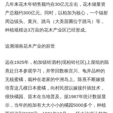
几年来花木年销售额均在30亿元左右，花木储量资
产总额约300亿元。同时，以柏加为核心，一个辐射
周边镇头、黄兴、跳马（大美苗圃位于跳马）等，
种植规模达3万亩的花木产业区已经形成。
追溯湖南花木产业的前世
远在1925年，柏加镇铃泗村(现柏铃社区)上屋组的陈
熹赴日本参观学习，并带回数株宫川、龟井品种的
无核蜜橘，栽种在老家的中洲岛上。陈熹不断嫁接
培育这几棵日本蜜橘，向村民授以嫁接扦插技术，
很快橘园、苗木在当地普及。据1987年统计数据显
示，当年的柏加有大大小小的橘园5000多个，种植