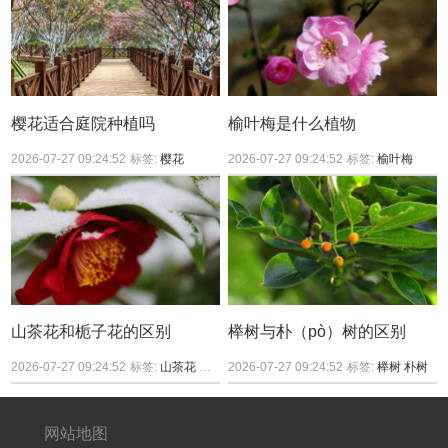
樱花适合庭院种植吗
榆叶梅是什么植物
2026-07-27 09:24:52
标签:
樱花
2026-07-27 09:24:52
标签:
榆叶梅
山茶花和栀子花的区别
榉树与朴（pò）树的区别
2026-07-27 09:24:52
标签:
山茶花
栀子花
2026-07-27 09:24:52
标签:
榉树
朴树
网站地图