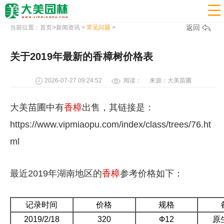

>
返回
当前位置：
首页
新闻资讯
>
常见问题
>
关于2019年最新的香樟树价格表
2026-07-27 09:24:52
阅读：
来源：大美苗圃
大美苗圃中有
香樟
出售，其链接是：
https://www.vipmiaopu.com/index/class/trees/76.ht
ml
最近2019年湖南地区的
香樟
参考价格如下：
记录时间
价格
规格
2019/2/18
320
Ф12
原