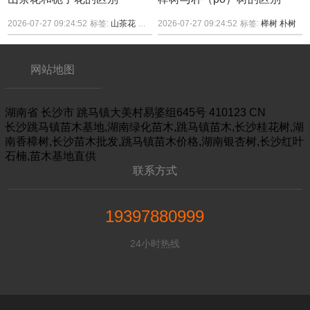
2026-07-27 09:24:52
标签:
山茶花
栀子花
2026-07-27 09:24:52
标签:
榉树
朴树
网站地图
湖南省
长沙市
跳马镇大美村易婆组645号
410123
CN
长沙跳马镇苗木基地,湖南绿化苗木,跳马镇苗木,长沙桂花树,湖
南香樟树,长沙苗木批发,跳马镇苗木价格,湖南银杏树,长沙红叶
石楠,苗木基地直供
联系方式
19397880999
24小时热线