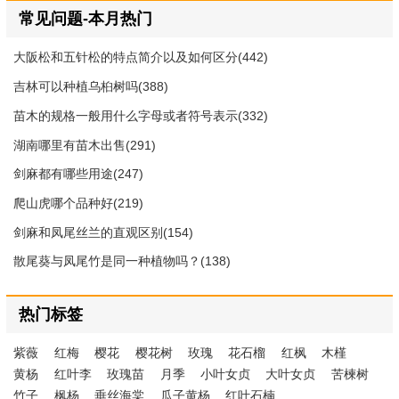
常见问题-本月热门
大阪松和五针松的特点简介以及如何区分(442)
吉林可以种植乌桕树吗(388)
苗木的规格一般用什么字母或者符号表示(332)
湖南哪里有苗木出售(291)
剑麻都有哪些用途(247)
爬山虎哪个品种好(219)
剑麻和凤尾丝兰的直观区别(154)
散尾葵与凤尾竹是同一种植物吗？(138)
热门标签
紫薇
红梅
樱花
樱花树
玫瑰
花石榴
红枫
木槿
黄杨
红叶李
玫瑰苗
月季
小叶女贞
大叶女贞
苦楝树
竹子
枫杨
垂丝海棠
瓜子黄杨
红叶石楠