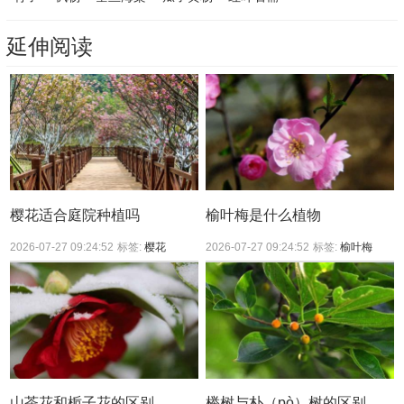
延伸阅读
樱花适合庭院种植吗
榆叶梅是什么植物
2026-07-27 09:24:52
标签:
樱花
2026-07-27 09:24:52
标签:
榆叶梅
山茶花和栀子花的区别
榉树与朴（pò）树的区别