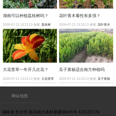
湖南可以种植荔枝树吗？
花叶青木毒性有多强？
2026-07-21 13:23:13
标签:
荔枝树
2026-07-21 13:23:13
标签:
花叶青木
大花萱草一年开几次花？
瓜子黄杨适合南方种植吗
2026-07-21 13:23:13
标签:
大花萱草
2026-07-21 13:23:13
标签:
瓜子黄杨
网站地图
湖南省
长沙市
跳马镇大美村易婆组645号
410123
CN