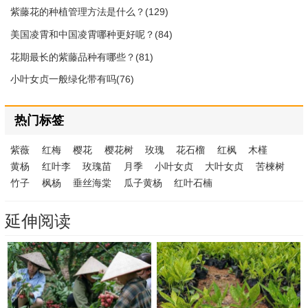
紫藤花的种植管理方法是什么？(129)
美国凌霄和中国凌霄哪种更好呢？(84)
花期最长的紫藤品种有哪些？(81)
小叶女贞一般绿化带有吗(76)
热门标签
紫薇
红梅
樱花
樱花树
玫瑰
花石榴
红枫
木槿
黄杨
红叶李
玫瑰苗
月季
小叶女贞
大叶女贞
苦楝树
竹子
枫杨
垂丝海棠
瓜子黄杨
红叶石楠
延伸阅读