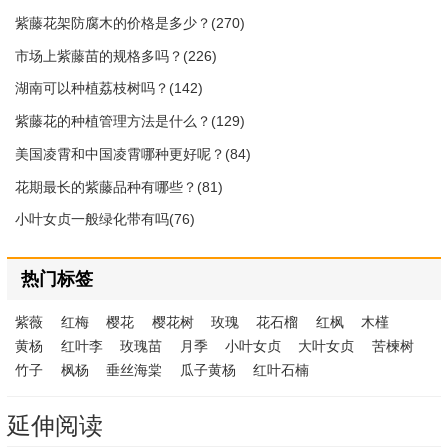
紫藤花架防腐木的价格是多少？(270)
市场上紫藤苗的规格多吗？(226)
湖南可以种植荔枝树吗？(142)
紫藤花的种植管理方法是什么？(129)
美国凌霄和中国凌霄哪种更好呢？(84)
花期最长的紫藤品种有哪些？(81)
小叶女贞一般绿化带有吗(76)
热门标签
紫薇
红梅
樱花
樱花树
玫瑰
花石榴
红枫
木槿
黄杨
红叶李
玫瑰苗
月季
小叶女贞
大叶女贞
苦楝树
竹子
枫杨
垂丝海棠
瓜子黄杨
红叶石楠
延伸阅读