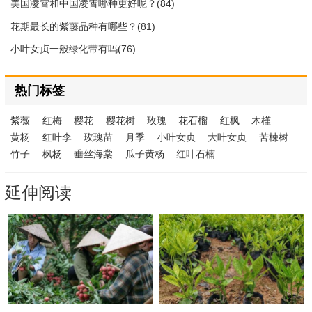
美国凌霄和中国凌霄哪种更好呢？(84)
花期最长的紫藤品种有哪些？(81)
小叶女贞一般绿化带有吗(76)
热门标签
紫薇
红梅
樱花
樱花树
玫瑰
花石榴
红枫
木槿
黄杨
红叶李
玫瑰苗
月季
小叶女贞
大叶女贞
苦楝树
竹子
枫杨
垂丝海棠
瓜子黄杨
红叶石楠
延伸阅读