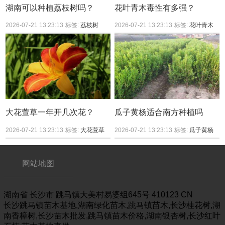
湖南可以种植荔枝树吗？
花叶青木毒性有多强？
2026-07-21 13:23:13
标签:
荔枝树
2026-07-21 13:23:13
标签:
花叶青木
大花萱草一年开几次花？
瓜子黄杨适合南方种植吗
2026-07-21 13:23:13
标签:
大花萱草
2026-07-21 13:23:13
标签:
瓜子黄杨
网站地图
湖南省
长沙市
跳马镇大美村易婆组645号
410123
CN
长沙跳马镇苗木基地,湖南绿化苗木,跳马镇苗木,长沙桂花树,湖
南香樟树,长沙苗木批发,跳马镇苗木价格,湖南银杏树,长沙红叶