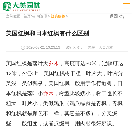

>
返回
当前位置：
首页
新闻资讯
>
疑惑解答
>
美国红枫和日本红枫有什么区别
2026-07-21 13:23:13
阅读：
来源：大美园林
美国红枫是落叶大
乔木
，高度可达30米，冠幅可达
12米，外形上，美国红枫树干粗、叶片大，叶片分
叉浅，类似鸭掌，美国红枫一般用于作行道树，日
本红枫是落叶小
乔木
，树型比较矮小，树干也长不
粗大，叶片小，类似鸡爪（鸡爪槭就是青枫，青枫
和红枫就是颜色不一样，其它差不多），分叉深一
些，一般组团，或者点缀用。用肉眼很好辨识。