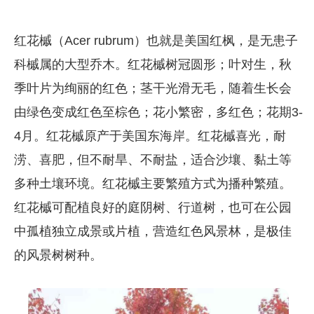
红花槭（Acer rubrum）也就是美国红枫，是无患子
科槭属的大型乔木。红花槭树冠圆形；叶对生，秋
季叶片为绚丽的红色；茎干光滑无毛，随着生长会
由绿色变成红色至棕色；花小繁密，多红色；花期3-
4月。红花槭原产于美国东海岸。红花槭喜光，耐
涝、喜肥，但不耐旱、不耐盐，适合沙壤、黏土等
多种土壤环境。红花槭主要繁殖方式为播种繁殖。
红花槭可配植良好的庭阴树、行道树，也可在公园
中孤植独立成景或片植，营造红色风景林，是极佳
的风景树树种。