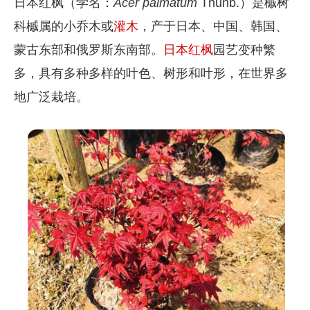
日本红枫（学名：
Acer
palmatum
Thunb.）是槭树
科槭属的小乔木或
灌木
，产于日本、中国、韩国、
蒙古东部和俄罗斯东南部。
日本红枫
园艺变种繁
多，具有多种多样的叶色、树形和叶形，在世界多
地广泛栽培。