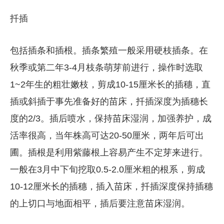
扦插
包括插条和插根。插条繁殖一般采用硬枝插条。在
秋季或第二年3-4月枝条萌芽前进行，操作时选取
1~2年生的粗壮嫩枝，剪成10-15厘米长的插穗，直
插或斜插于事先准备好的苗床，扦插深度为插穗长
度的2/3。插后喷水，保持苗床湿润，加强养护，成
活率很高，当年株高可达20-50厘米，两年后可出
圃。插根是利用紫藤根上容易产生不定芽来进行。
一般在3月中下旬挖取0.5-2.0厘米粗的根系，剪成
10-12厘米长的插穗，插入苗床，扦插深度保持插穗
的上切口与地面相平，插后要注意苗床湿润。