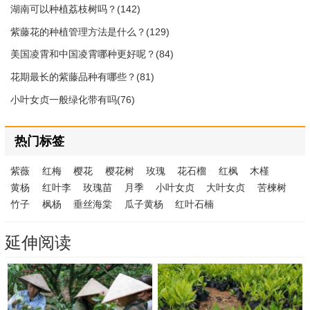
湖南可以种植荔枝树吗？(142)
紫藤花的种植管理方法是什么？(129)
美国凌霄和中国凌霄哪种更好呢？(84)
花期最长的紫藤品种有哪些？(81)
小叶女贞一般绿化带有吗(76)
热门标签
紫薇
红梅
樱花
樱花树
玫瑰
花石榴
红枫
木槿
黄杨
红叶李
玫瑰苗
月季
小叶女贞
大叶女贞
苦楝树
竹子
枫杨
垂丝海棠
瓜子黄杨
红叶石楠
延伸阅读