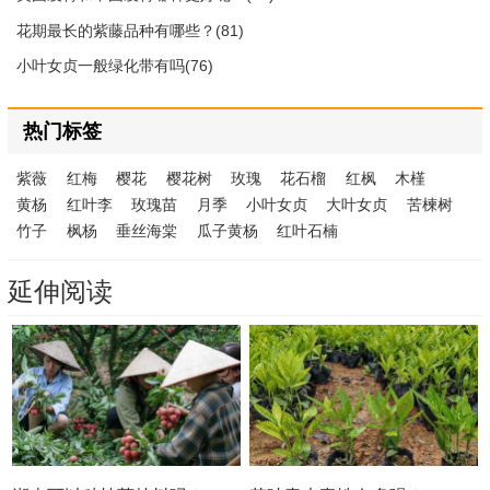
花期最长的紫藤品种有哪些？(81)
小叶女贞一般绿化带有吗(76)
热门标签
紫薇
红梅
樱花
樱花树
玫瑰
花石榴
红枫
木槿
黄杨
红叶李
玫瑰苗
月季
小叶女贞
大叶女贞
苦楝树
竹子
枫杨
垂丝海棠
瓜子黄杨
红叶石楠
延伸阅读