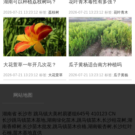
湖南可以种植荔枝树吗？
花叶青木毒性有多强？
2026-07-21 13:23:12
标签:
荔枝树
2026-07-21 13:23:12
标签:
花叶青木
大花萱草一年开几次花？
瓜子黄杨适合南方种植吗
2026-07-21 13:23:12
标签:
大花萱草
2026-07-21 13:23:12
标签:
瓜子黄杨
网站地图
湖南省
长沙市
跳马镇大美村易婆组645号
410123
CN
长沙跳马镇苗木基地,湖南绿化苗木,跳马镇苗木,长沙桂花树,湖
南香樟树,长沙苗木批发,跳马镇苗木价格,湖南银杏树,长沙红叶
石楠,苗木基地直供