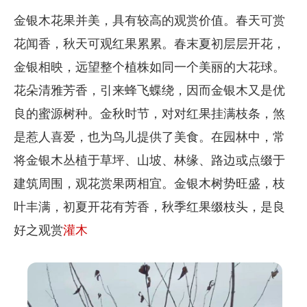
金银木花果并美，具有较高的观赏价值。春天可赏
花闻香，秋天可观红果累累。春末夏初层层开花，
金银相映，远望整个植株如同一个美丽的大花球。
花朵清雅芳香，引来蜂飞蝶绕，因而金银木又是优
良的蜜源树种。金秋时节，对对红果挂满枝条，煞
是惹人喜爱，也为鸟儿提供了美食。在园林中，常
将金银木丛植于草坪、山坡、林缘、路边或点缀于
建筑周围，观花赏果两相宜。金银木树势旺盛，枝
叶丰满，初夏开花有芳香，秋季红果缀枝头，是良
好之观赏
灌木