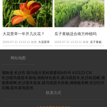
大花萱草一年开几次花？
瓜子黄杨适合南方种植吗
2026-07-21 13:23:12
标签:
大花萱草
2026-07-21 13:23:12
标签:
瓜子黄杨
网站地图
湖南省
长沙市
跳马镇大美村易婆组645号
410123
CN
长沙跳马镇苗木基地,湖南绿化苗木,跳马镇苗木,长沙桂花树,湖
南香樟树,长沙苗木批发,跳马镇苗木价格,湖南银杏树,长沙红叶
石楠,苗木基地直供
联系方式