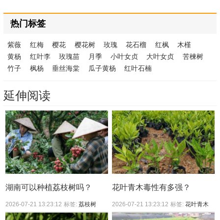
热门标签
紫薇
红梅
樱花
樱花树
玫瑰
花石榴
红枫
木槿
黄杨
红叶李
玫瑰苗
月季
小叶女贞
大叶女贞
苦楝树
竹子
枫杨
垂丝海棠
瓜子黄杨
红叶石楠
延伸阅读
湖南可以种植荔枝树吗？
花叶青木毒性有多强？
2026-07-21 13:23:12
标签:
荔枝树
2026-07-21 13:23:12
标签:
花叶青木