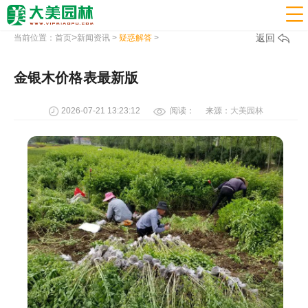

>
返回
当前位置：
首页
新闻资讯
>
疑惑解答
>
金银木价格表最新版
2026-07-21 13:23:12
阅读：
来源：
大美园林