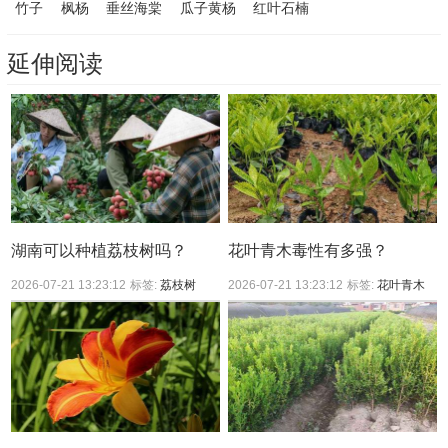
竹子
枫杨
垂丝海棠
瓜子黄杨
红叶石楠
延伸阅读
湖南可以种植荔枝树吗？
花叶青木毒性有多强？
2026-07-21 13:23:12
标签:
荔枝树
2026-07-21 13:23:12
标签:
花叶青木