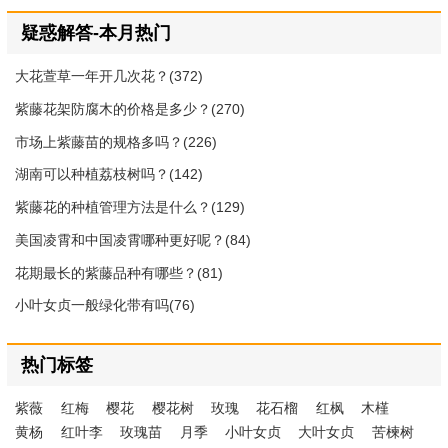
疑惑解答-本月热门
大花萱草一年开几次花？(372)
紫藤花架防腐木的价格是多少？(270)
市场上紫藤苗的规格多吗？(226)
湖南可以种植荔枝树吗？(142)
紫藤花的种植管理方法是什么？(129)
美国凌霄和中国凌霄哪种更好呢？(84)
花期最长的紫藤品种有哪些？(81)
小叶女贞一般绿化带有吗(76)
热门标签
紫薇
红梅
樱花
樱花树
玫瑰
花石榴
红枫
木槿
黄杨
红叶李
玫瑰苗
月季
小叶女贞
大叶女贞
苦楝树