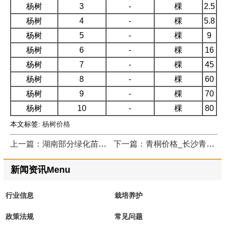
杨树
3
-
棵
2.5
杨树
4
-
棵
5.8
杨树
5
-
棵
9
杨树
6
-
棵
16
杨树
7
-
棵
45
杨树
8
-
棵
60
杨树
9
-
棵
70
杨树
10
-
棵
80
本文标签:
杨树价格
上一篇：湖南部分绿化苗木价格表
下一篇：青桐价格_长沙青桐最新报价
新闻资讯Menu
行业信息
栽培养护
政策法规
常见问题