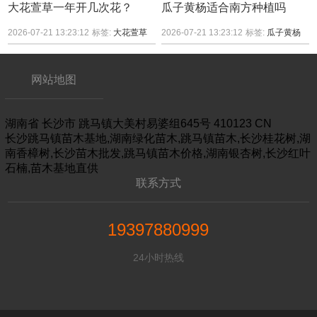
大花萱草一年开几次花？
瓜子黄杨适合南方种植吗
2026-07-21 13:23:12
标签:
大花萱草
2026-07-21 13:23:12
标签:
瓜子黄杨
网站地图
湖南省
长沙市
跳马镇大美村易婆组645号
410123
CN
长沙跳马镇苗木基地,湖南绿化苗木,跳马镇苗木,长沙桂花树,湖
南香樟树,长沙苗木批发,跳马镇苗木价格,湖南银杏树,长沙红叶
石楠,苗木基地直供
联系方式
19397880999
24小时热线