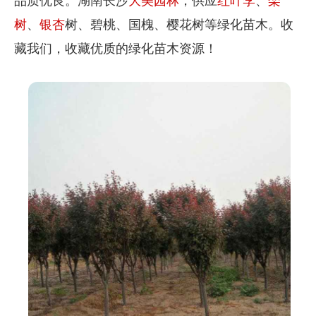
品质优良。湖南长沙
大美园林
，供应
红叶李
、
栾
树
、
银杏
树、碧桃、国槐、樱花树等绿化苗木。收
藏我们，收藏优质的绿化苗木资源！