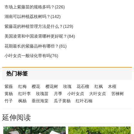
市场上紫藤苗的规格多吗？(226)
湖南可以种植荔枝树吗？(142)
紫藤花的种植管理方法是什么？(129)
美国凌霄和中国凌霄哪种更好呢？(84)
花期最长的紫藤品种有哪些？(81)
小叶女贞一般绿化带有吗(76)
热门标签
紫薇
红梅
樱花
樱花树
玫瑰
花石榴
红枫
木槿
黄杨
红叶李
玫瑰苗
月季
小叶女贞
大叶女贞
苦楝树
竹子
枫杨
垂丝海棠
瓜子黄杨
红叶石楠
延伸阅读