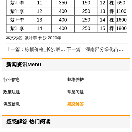
紫叶李
11
350
150
12
棵
650
紫叶李
12
400
250
13
棵
1100
紫叶李
13
400
250
14
棵
1600
紫叶李
14
400
250
15
棵
1800
本文标签:
紫叶李
长沙
2020年
上一篇：棕榈价格_长沙最新报价
下一篇：湖南部分绿化苗木价格表
新闻资讯Menu
行业信息
栽培养护
政策法规
常见问题
供应信息
疑惑解答
疑惑解答-热门阅读