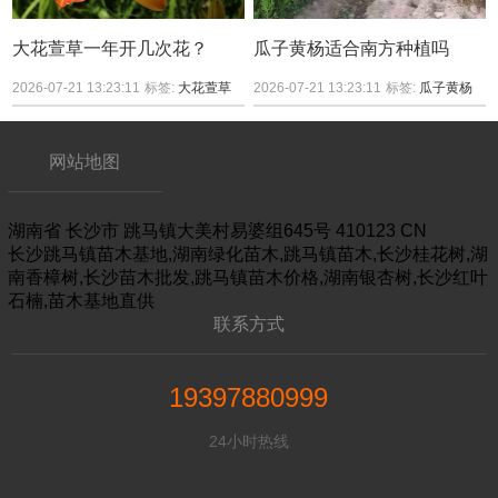
大花萱草一年开几次花？
瓜子黄杨适合南方种植吗
2026-07-21 13:23:11
标签:
大花萱草
2026-07-21 13:23:11
标签:
瓜子黄杨
网站地图
湖南省
长沙市
跳马镇大美村易婆组645号
410123
CN
长沙跳马镇苗木基地,湖南绿化苗木,跳马镇苗木,长沙桂花树,湖
南香樟树,长沙苗木批发,跳马镇苗木价格,湖南银杏树,长沙红叶
石楠,苗木基地直供
联系方式
19397880999
24小时热线