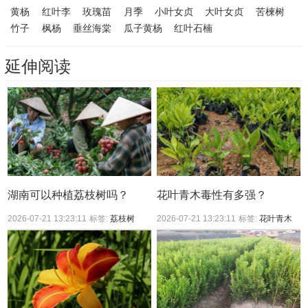
黄杨
红叶李
玫瑰苗
月季
小叶女贞
大叶女贞
苦楝树
竹子
枫杨
垂丝海棠
瓜子黄杨
红叶石楠
延伸阅读
湖南可以种植荔枝树吗？
花叶青木毒性有多强？
2026-07-21 13:23:11
标签:
荔枝树
2026-07-21 13:23:11
标签:
花叶青木