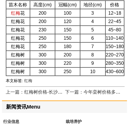
苗木名称
高度(cm)
冠幅(cm)
地径(cm)
价格
红梅
花
200
100
3
12~18
红梅花
200
120
4
22~45
红梅花
230
150
5
45~80
红梅花
250
150
6
110~140
红梅花
250
180
7
150~180
红梅树
300
200
8
220~270
红梅树
300
220
9
280~350
红梅树
300
250
10
430~600
本文标签:
红梅
上一篇：红梅树价格-长沙红梅大型产地报价
下一篇：今年栾树价格多少钱一棵？6公分8公分10公分的规格
新闻资讯Menu
行业信息
栽培养护