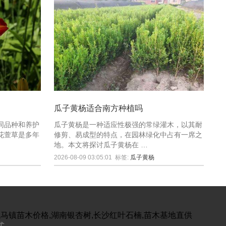
瓜子黄杨适合南方种植吗
不同品种和养护
瓜子黄杨是一种适应性极强的常绿灌木，以其耐
大花萱草是多年
修剪、易成型的特点，在园林绿化中占有一席之
地。本文将探讨瓜子黄杨在 …
2026-08-09 03:05:01
标签:
瓜子黄杨
跳马镇苗木价格,湖南银杏树,长沙红叶石楠,苗木基地直供
式