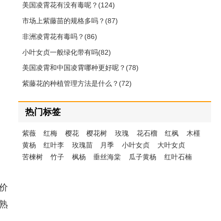
美国凌霄花有没有毒呢？(124)
市场上紫藤苗的规格多吗？(87)
非洲凌霄花有毒吗？(86)
小叶女贞一般绿化带有吗(82)
美国凌霄和中国凌霄哪种更好呢？(78)
紫藤花的种植管理方法是什么？(72)
热门标签
紫薇
红梅
樱花
樱花树
玫瑰
花石榴
红枫
木槿
黄杨
红叶李
玫瑰苗
月季
小叶女贞
大叶女贞
苦楝树
竹子
枫杨
垂丝海棠
瓜子黄杨
红叶石楠
价
熟