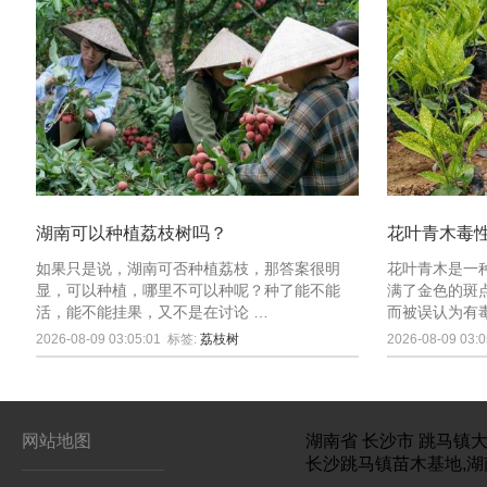
湖南可以种植荔枝树吗？
花叶青木毒
如果只是说，湖南可否种植荔枝，那答案很明
花叶青木是一
显，可以种植，哪里不可以种呢？种了能不能
满了金色的斑
活，能不能挂果，又不是在讨论 …
而被误认为有
2026-08-09 03:05:01
标签:
荔枝树
2026-08-09 03:0
网站地图
湖南省
长沙市
跳马镇大
长沙跳马镇苗木基地,湖