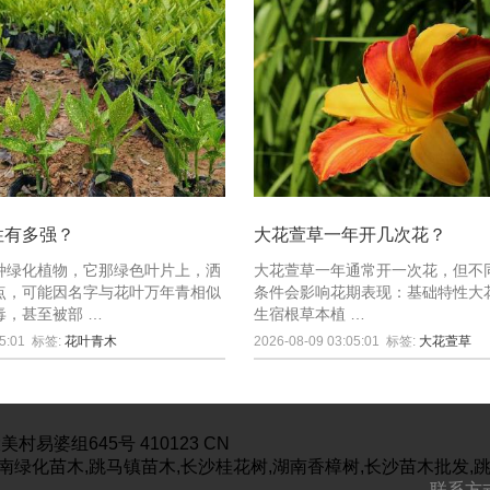
性有多强？
大花萱草一年开几次花？
种绿化植物，它那绿色叶片上，洒
大花萱草​​一年通常开一次花​​，但
点，可能因名字与花叶万年青相似
条件会影响花期表现：基础特性​​
毒，甚至被部 …
生宿根草本植 …
5:01
标签:
花叶青木
2026-08-09 03:05:01
标签:
大花萱草
美村易婆组645号
410123
CN
南绿化苗木,跳马镇苗木,长沙桂花树,湖南香樟树,长沙苗木批发,
联系方