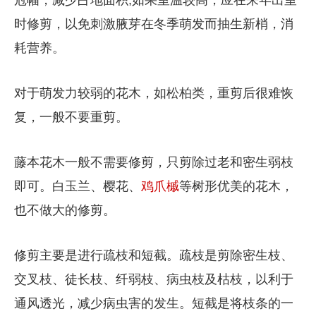
冠幅，减少占地面积;如果室温较高，应在来年出室
时修剪，以免刺激腋芽在冬季萌发而抽生新梢，消
耗营养。
对于萌发力较弱的花木，如松柏类，重剪后很难恢
复，一般不要重剪。
藤本花木一般不需要修剪，只剪除过老和密生弱枝
即可。白玉兰、樱花、
鸡爪槭
等树形优美的花木，
也不做大的修剪。
修剪主要是进行疏枝和短截。疏枝是剪除密生枝、
交叉枝、徒长枝、纤弱枝、病虫枝及枯枝，以利于
通风透光，减少病虫害的发生。短截是将枝条的一