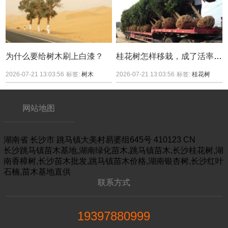
为什么要给树木刷上白漆？
桂花树怎样移栽，成了活率较高？
2026-07-21 13:03:56
标签:
树木
2026-07-21 13:03:56
标签:
桂花树
网站地图
湖南省
长沙市
跳马镇大美村易婆组645号
410123
CN
长沙跳马镇苗木基地,湖南绿化苗木,跳马镇苗木,长沙桂花树,湖
南香樟树,长沙苗木批发,跳马镇苗木价格,湖南银杏树,长沙红叶
石楠,苗木基地直供
联系方式
19397880999