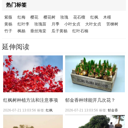
热门标签
紫薇
红梅
樱花
樱花树
玫瑰
花石榴
红枫
木槿
黄杨
红叶李
玫瑰苗
月季
小叶女贞
大叶女贞
苦楝树
竹子
枫杨
垂丝海棠
瓜子黄杨
红叶石楠
延伸阅读
红枫树种植方法和注意事项
郁金香种球能开几次花？
2026-07-21 13:03:56
标签:
红枫
2026-07-21 13:03:56
标签:
郁金香