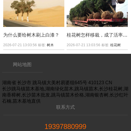
为什么要给树木刷上白漆？
桂花树怎样移栽，成了活率较高？
2026-07-21 13:03:56
标签:
树木
2026-07-21 13:03:56
标签:
桂花树
网站地图
湖南省
长沙市
跳马镇大美村易婆组645号
410123
CN
长沙跳马镇苗木基地,湖南绿化苗木,跳马镇苗木,长沙桂花树,湖
南香樟树,长沙苗木批发,跳马镇苗木价格,湖南银杏树,长沙红叶
石楠,苗木基地直供
联系方式
19397880999