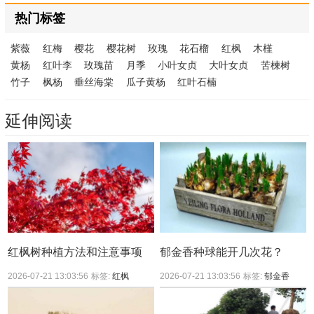
热门标签
紫薇
红梅
樱花
樱花树
玫瑰
花石榴
红枫
木槿
黄杨
红叶李
玫瑰苗
月季
小叶女贞
大叶女贞
苦楝树
竹子
枫杨
垂丝海棠
瓜子黄杨
红叶石楠
延伸阅读
红枫树种植方法和注意事项
郁金香种球能开几次花？
2026-07-21 13:03:56
标签:
红枫
2026-07-21 13:03:56
标签:
郁金香