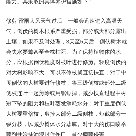
能力。其采取的具体养护措施如下：
修剪 雷雨大风天气过后，一般会迅速进入高温天
气，倒伏的树木根系严重受损，部分或大部分露出
土壤，如果不及时处理，3天至5天后，倒伏树木就
会失水萎蔫甚至全株枯死。为了保持植物体的水
分，应根据倒伏程度对枝叶进行修剪。轻度倒伏的
对大树影响不大，可以不修枝就直接扶直；对于中
度倒伏的大树要进行修枝，将三级侧枝或部分二级
侧枝连叶一起剪除或用锯锯掉，减少扶直过程中树
冠下坠的阻力和枝叶蒸发消耗水分；对于重度倒伏
大树要重修枝，剪掉大部分二级侧枝，短截部分一
级分枝，以减少树体水分蒸腾。对于大的伤口喷杀
菌剂并涂抹油漆封住伤口，减少病菌侵害。