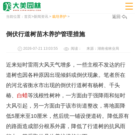

>
返回
当前位置：
首页
新闻资讯
>
栽培养护
>
倒伏行道树苗木养护管理措施
2026-07-21 13:03:55
阅读：
来源：湖南省林业局
近来短时雷雨大风天气增多，一些主根不发达的行
道树也因各种原因出现倾斜或倒伏现象。笔者所在
的河北省衡水市出现的倒伏行道树有杨树、千头
椿、
白蜡
等浅根性树种，一方面由于强降雨和短时
大风引起，另一方面由于该市街道整改，将地面降
低5厘米至10厘米，然后统一铺设便道砖。降低原有
的路面造成部分根系外露，降低了行道树的抗风雨