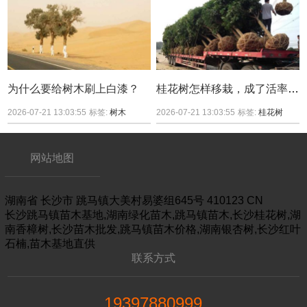
为什么要给树木刷上白漆？
桂花树怎样移栽，成了活率较高？
2026-07-21 13:03:55
标签:
树木
2026-07-21 13:03:55
标签:
桂花树
网站地图
湖南省
长沙市
跳马镇大美村易婆组645号
410123
CN
长沙跳马镇苗木基地,湖南绿化苗木,跳马镇苗木,长沙桂花树,湖
南香樟树,长沙苗木批发,跳马镇苗木价格,湖南银杏树,长沙红叶
石楠,苗木基地直供
联系方式
19397880999