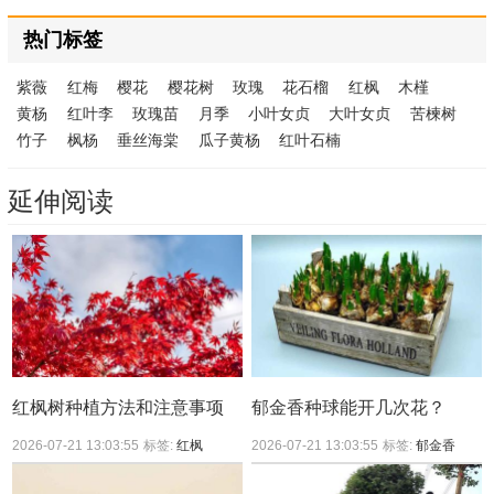
热门标签
紫薇
红梅
樱花
樱花树
玫瑰
花石榴
红枫
木槿
黄杨
红叶李
玫瑰苗
月季
小叶女贞
大叶女贞
苦楝树
竹子
枫杨
垂丝海棠
瓜子黄杨
红叶石楠
延伸阅读
红枫树种植方法和注意事项
郁金香种球能开几次花？
2026-07-21 13:03:55
标签:
红枫
2026-07-21 13:03:55
标签:
郁金香