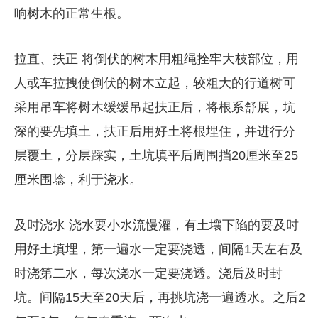
响树木的正常生根。
拉直、扶正 将倒伏的树木用粗绳拴牢大枝部位，用
人或车拉拽使倒伏的树木立起，较粗大的行道树可
采用吊车将树木缓缓吊起扶正后，将根系舒展，坑
深的要先填土，扶正后用好土将根埋住，并进行分
层覆土，分层踩实，土坑填平后周围挡20厘米至25
厘米围埝，利于浇水。
及时浇水 浇水要小水流慢灌，有土壤下陷的要及时
用好土填埋，第一遍水一定要浇透，间隔1天左右及
时浇第二水，每次浇水一定要浇透。浇后及时封
坑。间隔15天至20天后，再挑坑浇一遍透水。之后2