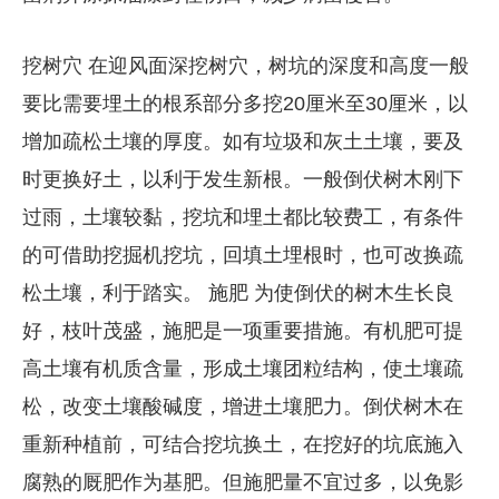
挖树穴 在迎风面深挖树穴，树坑的深度和高度一般
要比需要埋土的根系部分多挖20厘米至30厘米，以
增加疏松土壤的厚度。如有垃圾和灰土土壤，要及
时更换好土，以利于发生新根。一般倒伏树木刚下
过雨，土壤较黏，挖坑和埋土都比较费工，有条件
的可借助挖掘机挖坑，回填土埋根时，也可改换疏
松土壤，利于踏实。 施肥 为使倒伏的树木生长良
好，枝叶茂盛，施肥是一项重要措施。有机肥可提
高土壤有机质含量，形成土壤团粒结构，使土壤疏
松，改变土壤酸碱度，增进土壤肥力。倒伏树木在
重新种植前，可结合挖坑换土，在挖好的坑底施入
腐熟的厩肥作为基肥。但施肥量不宜过多，以免影