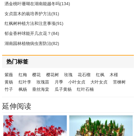
洒金桃叶珊瑚在湖南能越冬吗(134)
女贞苗木的栽培养护方法(91)
红枫树种植方法和注意事项(91)
郁金香种球能开几次花？(84)
湖南园林植物病虫害防治(82)
热门标签
紫薇
红梅
樱花
樱花树
玫瑰
花石榴
红枫
木槿
黄杨
红叶李
玫瑰苗
月季
小叶女贞
大叶女贞
苦楝树
竹子
枫杨
垂丝海棠
瓜子黄杨
红叶石楠
延伸阅读