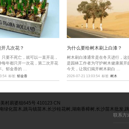
能开几次花？
为什么要给树木刷上白漆？
，只要不死亡，就可以一直开花，
树木刷白漆通常是在冬天进行，这
种每年都只开一次花，第二次开花
是园林工作者为守护树木健康展开
年。郁金香的 …
今天，让我们揭开树木刷白 …
3:54
标签:
郁金香
2026-07-21 13:03:54
标签:
树木
美村易婆组645号
410123
CN
南绿化苗木,跳马镇苗木,长沙桂花树,湖南香樟树,长沙苗木批发,
联系方