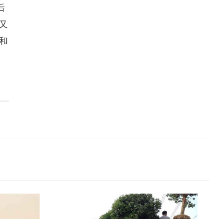
后
又
和