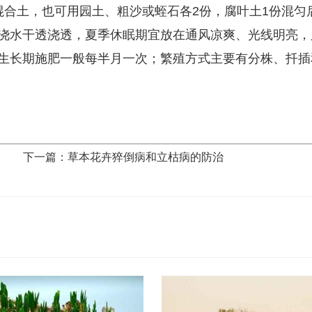
混合土，也可用园土、粗沙或蛭石各2份，腐叶土1份混匀
浇水干透浇透，夏季休眠期宜放在通风凉爽、光线明亮，
生长期施肥一般每半月一次；繁殖方式主要有分株、扦插
下一篇：草本花卉猝倒病和立枯病的防治