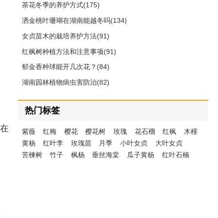
茶花冬季的养护方式(175)
洒金桃叶珊瑚在湖南能越冬吗(134)
女贞苗木的栽培养护方法(91)
红枫树种植方法和注意事项(91)
郁金香种球能开几次花？(84)
湖南园林植物病虫害防治(82)
热门标签
；
在
紫薇
红梅
樱花
樱花树
玫瑰
花石榴
红枫
木槿
黄杨
红叶李
玫瑰苗
月季
小叶女贞
大叶女贞
苦楝树
竹子
枫杨
垂丝海棠
瓜子黄杨
红叶石楠
，