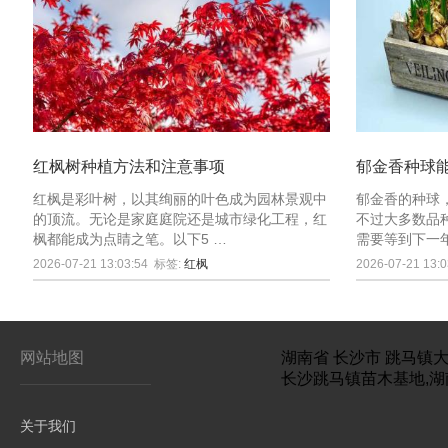
红枫树种植方法和注意事项
郁金香种球
红枫是彩叶树，以其绚丽的叶色成为园林景观中
郁金香的种球
的顶流。无论是家庭庭院还是城市绿化工程，红
不过大多数品
枫都能成为点睛之笔。以下5 …
需要等到下一
2026-07-21 13:03:54
标签:
红枫
2026-07-21 13:0
网站地图
湖南省
长沙市
跳马镇大
长沙跳马镇苗木基地,湖
关于我们