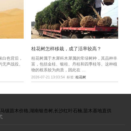
桂花树怎样移栽，成了活率较高？
抹白色背后，
桂花树属于木犀科木犀属的常绿树种，其品种丰
的无声战役。
富，包括金桂、银桂、丹桂和四季桂等。这种植
物的根系较为肉质，因此在 …
2026-07-21 13:03:54
标签:
桂花树
跳马镇苗木价格,湖南银杏树,长沙红叶石楠,苗木基地直供
式