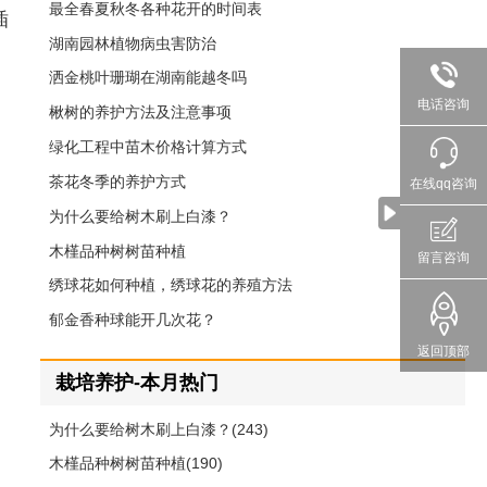
最全春夏秋冬各种花开的时间表
插
湖南园林植物病虫害防治
洒金桃叶珊瑚在湖南能越冬吗
电话咨询
楸树的养护方法及注意事项
绿化工程中苗木价格计算方式
茶花冬季的养护方式
在线qq咨询
为什么要给树木刷上白漆？
木槿品种树树苗种植
留言咨询
绣球花如何种植，绣球花的养殖方法
郁金香种球能开几次花？
返回顶部
栽培养护-本月热门
为什么要给树木刷上白漆？(243)
木槿品种树树苗种植(190)