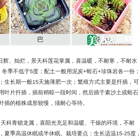
ta），又名艳日辉、灿烂，景天科莲花掌属，喜温暖，不耐寒，不耐水
度，冬季不低于5度；配土一般用泥炭+蛭石+珍珠岩各一份
；生长期一般15天施薄肥一次；繁殖方式主要是扦插，可
用叶片扦插，插前稍晾一段时间，然后插于素沙土或蛭石
叶插的植株成形较慢，须耐心等待。
bulosa)），景天科青锁龙属，喜阳光充足和温暖、干燥的环境，不耐
夏季高温休眠或半休眠。栽培要点：生长适温15-25度