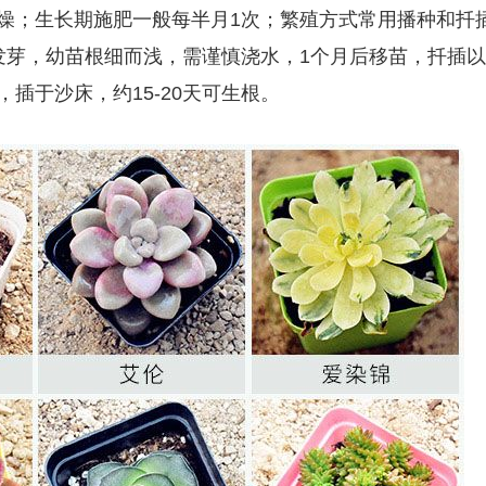
燥；生长期施肥一般每半月1次；繁殖方式常用播种和扦
右发芽，幼苗根细而浅，需谨慎浇水，1个月后移苗，扦插以
，插于沙床，约15-20天可生根。