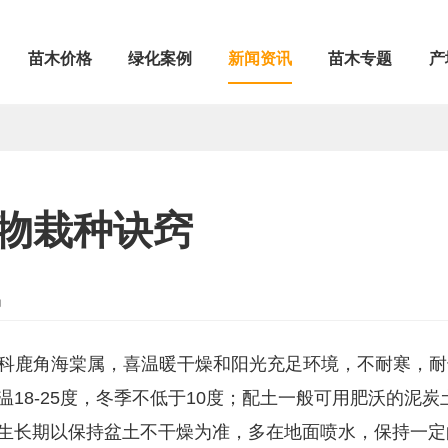
苗木价格
绿化案例
新闻资讯
苗木专题
产
物栽种诀窍
局
熏波菊，番杏科鹿角海棠属，喜温暖干燥和阳光充足环境，不耐寒，
18-25度，冬季不低于10度；配土一般可用肥沃的泥炭
生长期以保持盆土不干燥为准，多在地面喷水，保持一定