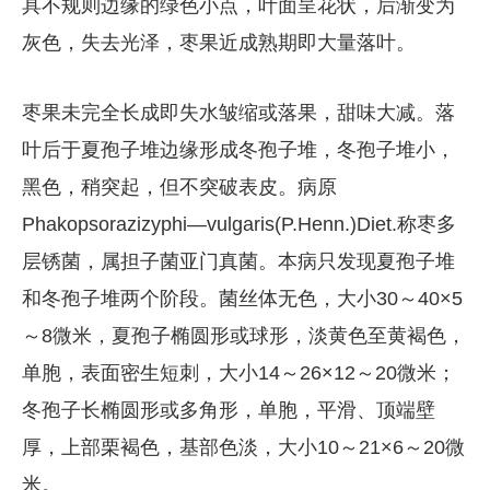
具不规则边缘的绿色小点，叶面呈花状，后渐变为
灰色，失去光泽，枣果近成熟期即大量落叶。
枣果未完全长成即失水皱缩或落果，甜味大减。落
叶后于夏孢子堆边缘形成冬孢子堆，冬孢子堆小，
黑色，稍突起，但不突破表皮。病原
Phakopsorazizyphi—vulgaris(P.Henn.)Diet.称枣多
层锈菌，属担子菌亚门真菌。本病只发现夏孢子堆
和冬孢子堆两个阶段。菌丝体无色，大小30～40×5
～8微米，夏孢子椭圆形或球形，淡黄色至黄褐色，
单胞，表面密生短刺，大小14～26×12～20微米；
冬孢子长椭圆形或多角形，单胞，平滑、顶端壁
厚，上部栗褐色，基部色淡，大小10～21×6～20微
米。