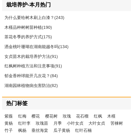
栽培养护-本月热门
为什么要给树木刷上白漆？(243)
木槿品种树树苗种植(190)
茶花冬季的养护方式(175)
洒金桃叶珊瑚在湖南能越冬吗(134)
女贞苗木的栽培养护方法(91)
红枫树种植方法和注意事项(91)
郁金香种球能开几次花？(84)
湖南园林植物病虫害防治(82)
热门标签
紫薇
红梅
樱花
樱花树
玫瑰
花石榴
红枫
木槿
黄杨
红叶李
玫瑰苗
月季
小叶女贞
大叶女贞
苦楝树
竹子
枫杨
垂丝海棠
瓜子黄杨
红叶石楠