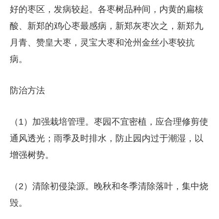
好的枣区，发病较起。各枣树品种间，内黄的扁核
酸、新郑的鸡心枣最感病，新郑灰枣次之，新郑九
月青、赞皇大枣，灵宝大枣和沧州金丝小枣较抗
病。
防治方法
（1）加强栽培管理。枣园不宜密植，应合理修剪使
通风透光；雨季及时排水，防止园内过于潮湿，以
增强树势。
（2）清除初侵染源。晚秋和冬季清除落叶，集中烧
毁。