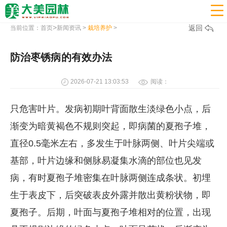

>
返回
当前位置：
首页
新闻资讯
>
栽培养护
>
防治枣锈病的有效办法
2026-07-21 13:03:53
阅读：
只危害叶片。发病初期叶背面散生淡绿色小点，后
渐变为暗黄褐色不规则突起，即病菌的夏孢子堆，
直径0.5毫米左右，多发生于叶脉两侧、叶片尖端或
基部，叶片边缘和侧脉易凝集水滴的部位也见发
病，有时夏孢子堆密集在叶脉两侧连成条状。初埋
生于表皮下，后突破表皮外露并散出黄粉状物，即
夏孢子。后期，叶面与夏孢子堆相对的位置，出现