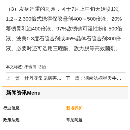
（3）发病严重的刺园，可于7月上中旬天始喷1次
1:2～2:300倍式绿得保胶悬剂400～500倍液、20%
萎锈灵乳油400倍液、97%敌锈钠可湿性粉剂500倍
液、波美0.3度石硫合剂或45%晶体石硫合剂300倍
液。必要时还可选用三唑酮、敌力脱等高效菌剂。
本文标签:
枣锈病
防治
上一篇：牡丹花常见病害防治
下一篇：湖南法桐星天牛防治
新闻资讯Menu
行业信息
栽培养护
政策法规
常见问题