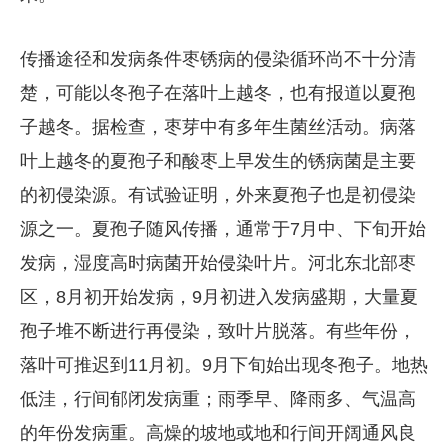
传播途径和发病条件枣锈病的侵染循环尚不十分清
楚，可能以冬孢子在落叶上越冬，也有报道以夏孢
子越冬。据检查，枣芽中有多年生菌丝活动。病落
叶上越冬的夏孢子和酸枣上早发生的锈病菌是主要
的初侵染源。有试验证明，外来夏孢子也是初侵染
源之一。夏孢子随风传播，通常于7月中、下旬开始
发病，湿度高时病菌开始侵染叶片。河北东北部枣
区，8月初开始发病，9月初进入发病盛期，大量夏
孢子堆不断进行再侵染，致叶片脱落。有些年份，
落叶可推迟到11月初。9月下旬始出现冬孢子。地热
低洼，行间郁闭发病重；雨季早、降雨多、气温高
的年份发病重。高燥的坡地或地和行间开阔通风良